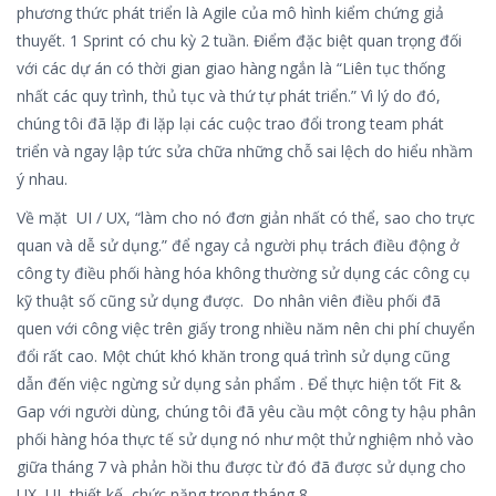
phương thức phát triển là Agile của mô hình kiểm chứng giả
thuyết. 1 Sprint có chu kỳ 2 tuần. Điểm đặc biệt quan trọng đối
với các dự án có thời gian giao hàng ngắn là “Liên tục thống
nhất các quy trình, thủ tục và thứ tự phát triển.” Vì lý do đó,
chúng tôi đã lặp đi lặp lại các cuộc trao đổi trong team phát
triển và ngay lập tức sửa chữa những chỗ sai lệch do hiểu nhầm
ý nhau.
Về mặt UI / UX, “làm cho nó đơn giản nhất có thể, sao cho trực
quan và dễ sử dụng.” để ngay cả người phụ trách điều động ở
công ty điều phối hàng hóa không thường sử dụng các công cụ
kỹ thuật số cũng sử dụng được. Do nhân viên điều phối đã
quen với công việc trên giấy trong nhiều năm nên chi phí chuyển
đổi rất cao. Một chút khó khăn trong quá trình sử dụng cũng
dẫn đến việc ngừng sử dụng sản phẩm . Để thực hiện tốt Fit &
Gap với người dùng, chúng tôi đã yêu cầu một công ty hậu phân
phối hàng hóa thực tế sử dụng nó như một thử nghiệm nhỏ vào
giữa tháng 7 và phản hồi thu được từ đó đã được sử dụng cho
UX, UI, thiết kế, chức năng trong tháng 8.